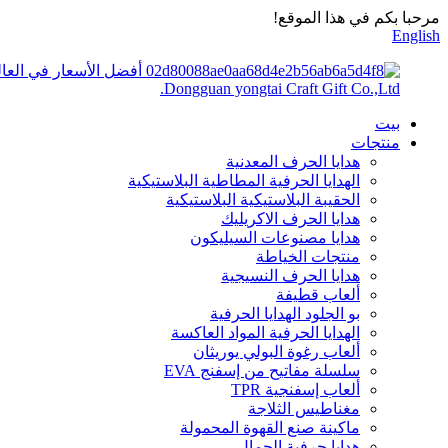
مرحبا بكم في هذا الموقع!
English
أفضل الأسعار في العال
Dongguan yongtai Craft Gift Co.,Ltd.
بيت
منتجات
هدايا الحرف المعدنية
الهدايا الحرفية المطاطية البلاستيكية
الحقيبة البلاستيكية البلاستيكية
هدايا الحرف الاكريليك
هدايا مصنوعات السيليكون
منتجات الخياطة
هدايا الحرف النسيجية
ألعاب قطيفة
بو الجلود الهدايا الحرفية
الهدايا الحرفية المواد العاكسة
ألعاب رغوة البولي يوريثان
سلسلة مفاتيح من إسفنج EVA
ألعاب إسفنجية TPR
مغناطيس الثلاجة
ماكينة صنع القهوة المحمولة
هدايا حرفية الجمال