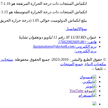
انكماش المنتجات ذات درجة الحرارة المرتفعة هو 1.16-1.17 (درجة حرارة الحريق حوالي 1350).
انكماش المنتجات ذات درجة الحرارة المتوسطة هو 1.15 (درجة حرارة الاشتعال حوالي 1250).
يبلغ انكماش الدولوميت حوالي 1.05 (درجة حرارة الحريق حوالي 1050).
سؤال
التفاصيل
عنوان:
3F LUXI RD رقم 11 لياوبو دونغقوان تشاينا
هاتف:
+86-17662082669
بريد إلكتروني:
liuxianglong@dgytgift.com
بريد إلكتروني:
© حقوق الطبع والنشر - 2010-2023: جميع الحقوق محفوظة.
منتجات 
مكعبات البناء
,
جميع المنتجات
-- تابعنا --