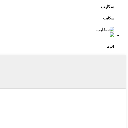
سكايب
سكايب
قمة